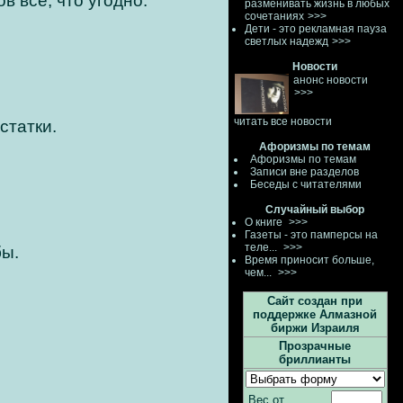
в все, что угодно.
разменивать жизнь в любых
сочетаниях
>>>
Дети - это рекламная пауза
светлых надежд
>>>
Новости
анонс новости
>>>
читать все новости
статки.
Афоризмы по темам
Афоризмы по темам
Записи вне разделов
Беседы с читателями
Случайный выбор
О книге
>>>
Газеты - это памперсы на
теле...
>>>
бы.
Время приносит больше,
чем...
>>>
Сайт создан при
поддержке Алмазной
биржи Израиля
Прозрачные
бриллианты
Вес от