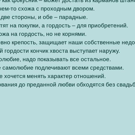
 как фокусник – может достать из карманов штано
чем-то схожа с проходным двором.
 две стороны, и обе – парадные.
ят на покупки, а гордость – для приобретений.
жа на гордость, но не корнями.
овно крепость, защищает наши собственные недо
 гордости кончик хвоста выступает наружу.
олюбие, надо показывать все остальное.
 самолюбие подлечивают всеми средствами.
не хочется менять характер отношений.
вания до преданной любви обходятся без свадь