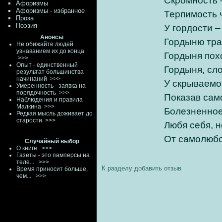
Скромность ‑
Афоризмы
Афоризмы - избранное
Терпимость 
Проза
Поэзия
У гордости –
Анонсы
Гордыню трат
Не обижайте людей
узнаванием их до конца
Гордыня похо
>>>
Опыт - единственный
Гордыня, сл
результат большинства
начинаний
>>>
У скрываемой
Умеренность - заявка на
порядочность
>>>
Показав сам
Наблюдения и правила
Малкина
>>>
Болезненное
Редкая мысль доживает до
старости
>>>
Любя себя, 
От самолюбо
Случайный выбор
О книге
>>>
Газеты - это памперсы на
теле...
>>>
К разделу
добавить отзыв
Время приносит больше,
чем...
>>>