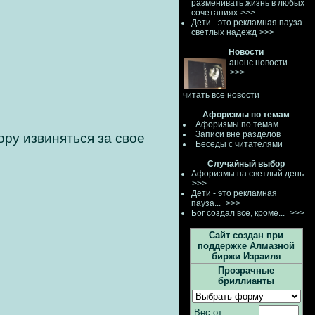
разменивать жизнь в любых
сочетаниях
>>>
Дети - это рекламная пауза
светлых надежд
>>>
Новости
анонс новости
>>>
читать все новости
Афоризмы по темам
Афоризмы по темам
Записи вне разделов
ору извиняться за свое
Беседы с читателями
Случайный выбор
Афоризмы на светлый день
>>>
Дети - это рекламная
пауза...
>>>
Бог создал все, кроме...
>>>
Сайт создан при
поддержке Алмазной
биржи Израиля
Прозрачные
бриллианты
Вес от