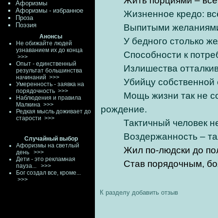
Жить порциями – все
Афоризмы
Афоризмы - избранное
Жизненное кредо: вс
Проза
Поэзия
Выпитыми желаниями
Анонсы
У бедного столько же
Не обижайте людей
узнаванием их до конца
Способности к потре
>>>
Опыт - единственный
Излишества отталкив
результат большинства
начинаний
>>>
Убийцу собственной 
Умеренность - заявка на
порядочность
>>>
Мощь жизни так не с
Наблюдения и правила
Малкина
>>>
рождение.
Редкая мысль доживает до
старости
>>>
Тактичный человек н
Воздержанность – та
Случайный выбор
Афоризмы на светлый
Жил по-людски до по
день
>>>
Дети - это рекламная
Став порядочным, бо
пауза...
>>>
Бог создал все, кроме...
>>>
К разделу
добавить отзыв