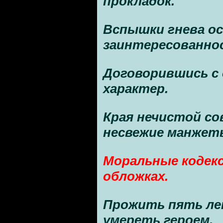
прокладок.
Вспышки гнева о
заинтересованно
Договорившись с
характер.
Края нечистой с
несвежие манжет
Моральные кодек
обложках.
Прожить пять ле
умереть героем.