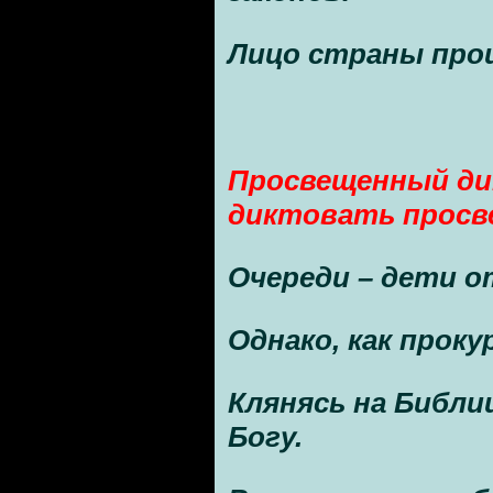
Лицо страны про
Просвещенный ди
диктовать просв
Очереди – дети о
Однако, как прок
Клянясь на Библи
Богу.