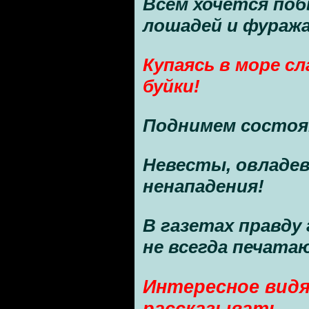
Всем хочется поб
лошадей и фуража 
Купаясь в море сл
буйки!
Поднимем состоя
Невесты, овладев
ненападения!
В газетах правду
не всегда печата
Интересное видя
рассказывать.