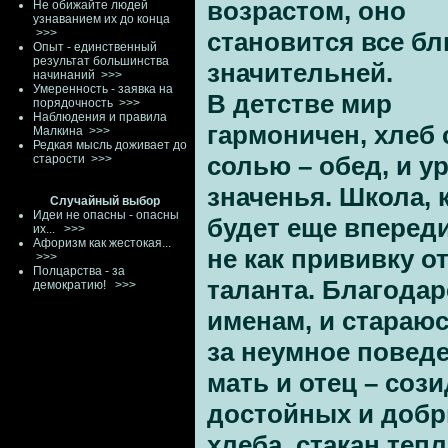
возрастом, оно
Не обижайте людей
узнаванием их до конца
>>>
становится все бл
Опыт - единственный
результат большинства
значительней.
начинаний
>>>
Умеренность - заявка на
В детстве мир
порядочность
>>>
Наблюдения и правила
гармоничен, хлеб 
Малкина
>>>
Редкая мысль доживает до
солью – обед, и у
старости
>>>
значенья. Школа, 
Случайный выбор
Идеи не опасны - опасны
будет еще впереди
их...
>>>
Афоризм как жестокая...
не как прививку о
>>>
Полцарства - за
таланта. Благодар
демократию!
>>>
именам, и стараю
за неумное повед
мать и отец – соз
достойных и добр
хлеба, стакан теп