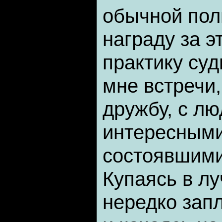
обычной пол
награду за э
практику су
мне встречи,
дружбу, с л
интересными
состоявшими
Купаясь в лу
нередко запл