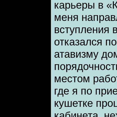
карьеры в «
меня направ
вступления в
отказался по
атавизму д
порядочност
местом рабо
где я по при
кушетке про
кабинета, не