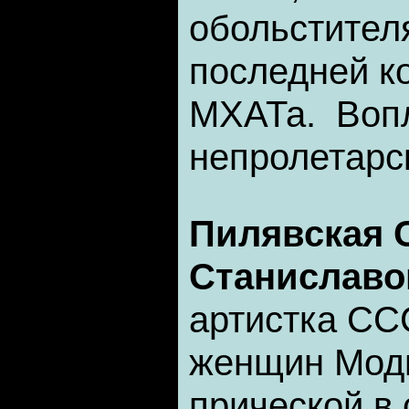
обольстителя
последней к
МХАТа. Воп
непролетарс
Пилявская 
Станиславо
артистка ССС
женщин Моди
прической в 