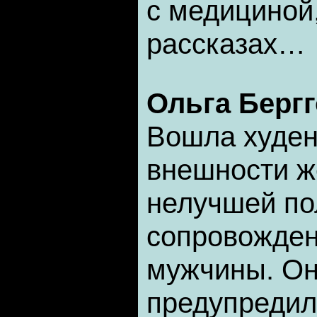
с медициной
рассказах…
Ольга Берг
Вошла худен
внешности ж
нелучшей по
сопровожден
мужчины. Он
предупредил