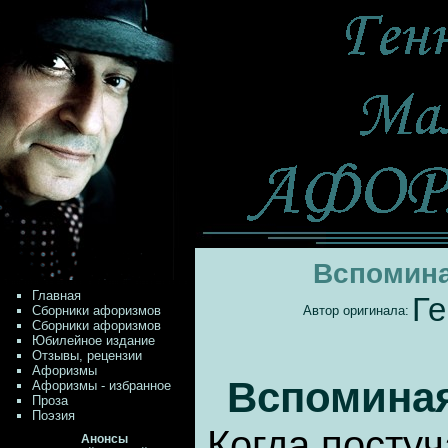
Вспомин
Главная
Ге
Сборники афоризмов
Автор оригинала:
Сборники афоризмов
Юбилейное издание
Отзывы, рецензии
Афоризмы
Вспомина
Афоризмы - избранное
Проза
Поэзия
Когда посту
Анонсы