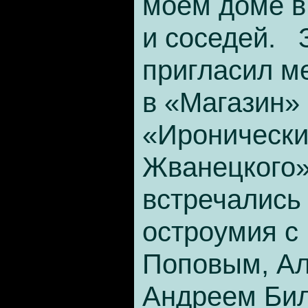
моем доме в
и соседей. 
пригласил м
в «Магазин» 
«Иронически
Жванецкого»
встречались
остроумия с
Поповым, Ал
Андреем Бил