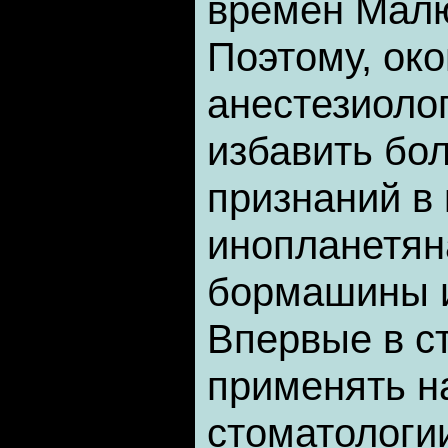
времен Малю
Поэтому, око
анестезиоло
избавить бо
признаний в 
инопланетян
бормашины 
Впервые в с
применять н
стоматологи