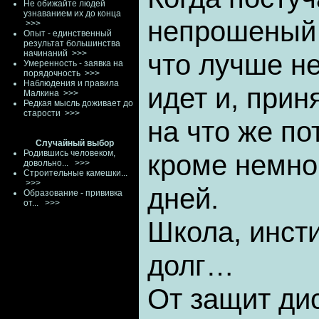
Не обижайте людей
узнаванием их до конца
непрошеный 
>>>
Опыт - единственный
результат большинства
начинаний
>>>
что лучше не
Умеренность - заявка на
порядочность
>>>
Наблюдения и правила
идет и, прин
Малкина
>>>
Редкая мысль доживает до
старости
>>>
на что же по
Случайный выбор
Родившись человеком,
кроме немно
довольно...
>>>
Строительные камешки...
>>>
дней.
Образование - прививка
от...
>>>
Школа, инст
долг…
От защит ди