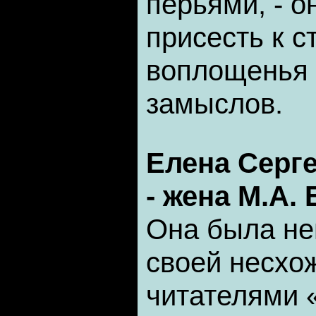
перьями, - 
присесть к с
воплощенья 
замыслов.
Елена Серг
- жена М.А.
Она была не
своей несхо
читателями 