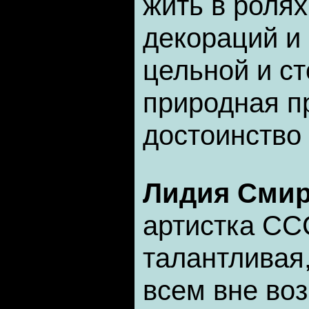
жить в ролях
декораций и
цельной и с
природная п
достоинство
Лидия Сми
артистка СС
талантливая
всем вне воз