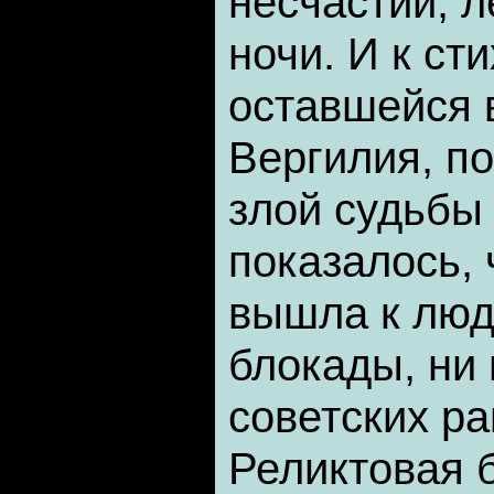
несчастий, 
ночи. И к ст
оставшейся в
Вергилия, п
злой судьбы
показалось, 
вышла к люд
блокады, ни
советских ра
Реликтовая