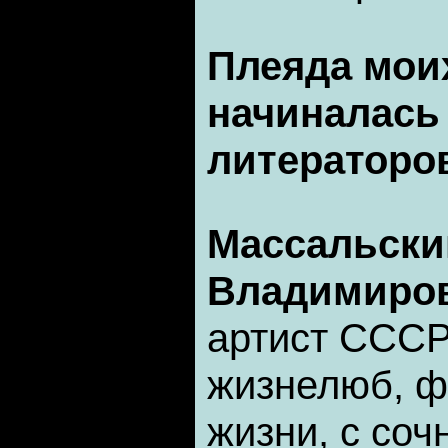
Плеяда мои
начиналась 
литераторо
Массальски
Владимиро
артист СССР,
жизнелюб, ф
жизни, с со