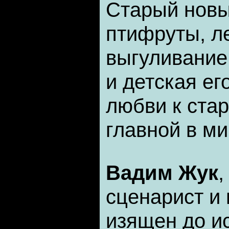
Старый новый
птифруты, ле
выгуливание 
и детская ег
любви к ста
главной в м
Вадим Жук
,
сценарист и 
изящен до и