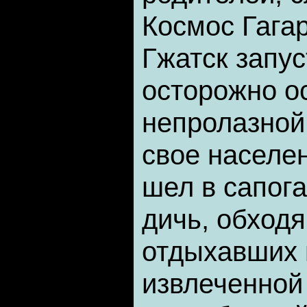
Космос Гагар
Гжатск запус
осторожно о
непролазной
свое населен
шел в сапог
дичь, обходя
отдыхавших 
извлеченной